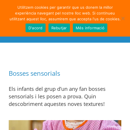
Skip
••• Versión en Castellano •••
Utilitzem cookies per garantir que us donem la millor
to
experiència navegant pel nostre lloc web. Si continueu
content
utilitzant aquest lloc, assumirem que accepta l'us de cookies.
D'acord
Rebutjar
Més informació
Bosses sensorials
Els infants del grup d’un any fan bosses
sensorials i les posen a prova. Quin
descobriment aquestes noves textures!