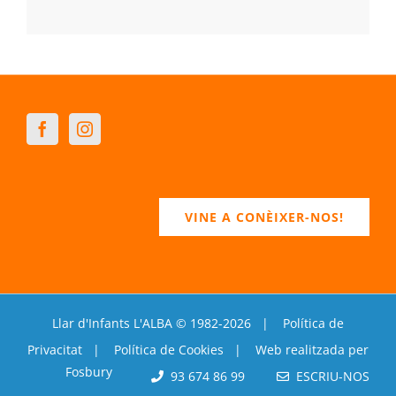
VINE A CONÈIXER-NOS!
Llar d'Infants L'ALBA © 1982-
2026 |
Política de
Privacitat
|
Política de Cookies
| Web realitzada per
Fosbury
93 674 86 99
ESCRIU-NOS