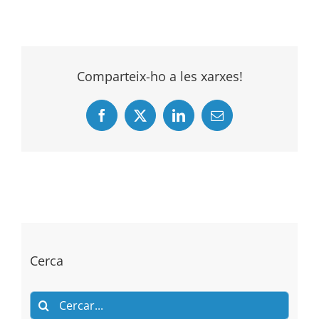
Comparteix-ho a les xarxes!
Facebook
X
LinkedIn
Email
Cerca
Search
for: