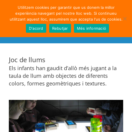
Skip
••• Versión en Castellano •••
Utilitzem cookies per garantir que us donem la millor
to
experiència navegant pel nostre lloc web. Si continueu
content
utilitzant aquest lloc, assumirem que accepta l'us de cookies.
D'acord
Rebutjar
Més informació
Joc de llums
Els infants han gaudit d’allò més jugant a la
taula de llum amb objectes de diferents
colors, formes geomètriques i textures.