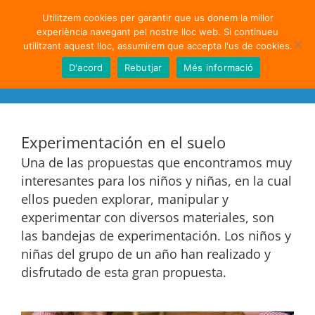
Skip
••• Versió en Català •••
Utilitzem cookies per garantir que us donem la millor
to
experiència navegant pel nostre lloc web. Si continueu
content
utilitzant aquest lloc, assumirem que accepta l'us de cookies.
D'acord
Rebutjar
Més informació
Experimentación en el suelo
Una de las propuestas que encontramos muy
interesantes para los niños y niñas, en la cual
ellos pueden explorar, manipular y
experimentar con diversos materiales, son
las bandejas de experimentación. Los niños y
niñas del grupo de un año han realizado y
disfrutado de esta gran propuesta.